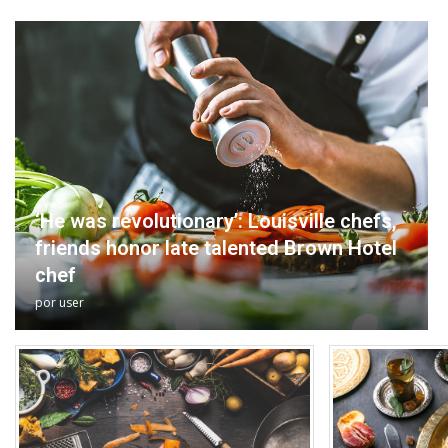
‘He was revolutionary’: Louisville chefs,
friends honor late talented Brown Hotel
chef
por
user