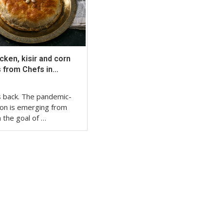
ken, kisir and corn
 from Chefs in...
is back. The pandemic-
on is emerging from
 the goal of …