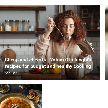
Cheap and cheerful: Yotam Ottolenghi’s
recipes for budget and healthy cooking
por
user