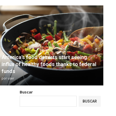
America’s food deserts start seeing
influx of healthy foods thanks to federal
funds
por
user
Buscar
BUSCAR