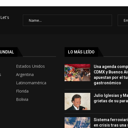
Let's
UNDIAL
LO MÁS LEÍDO
Estados Unidos
Una agenda compa
CDMX y Buenos Ai
s
Argentina
apuestan por el t
Latinomamérica
gastronómico
Florida
Julio Iglesias y Ma
Bolivia
grietas de su par
Sistema ferroviar
en crisis tras un