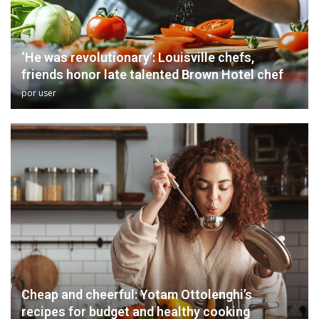
‘He was revolutionary’: Louisville chefs,
friends honor late talented Brown Hotel chef
por
user
Cheap and cheerful: Yotam Ottolenghi’s
recipes for budget and healthy cooking