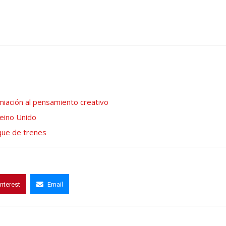
miación al pensamiento creativo
Reino Unido
que de trenes
interest
Email