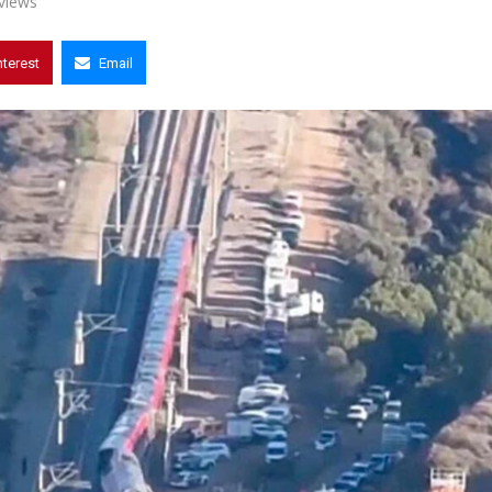
views
nterest
Email