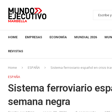
HOME
EMPRESAS
ECONOMÌA
MUNDIAL 2026
MUN
REVISTAS
Home
ESPAÑA
Sistema ferroviario español en crisis t
ESPAÑA
Sistema ferroviario esp
semana negra