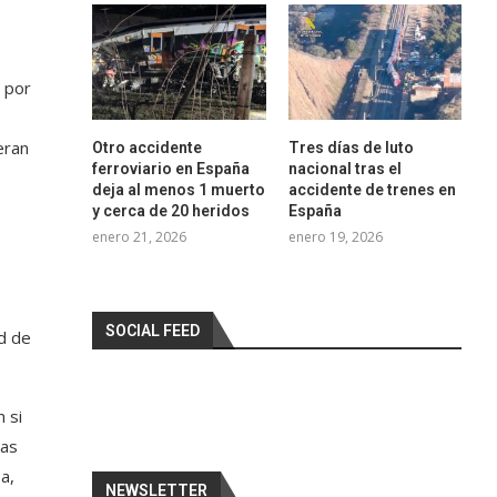
 por
eran
Otro accidente
Tres días de luto
ferroviario en España
nacional tras el
deja al menos 1 muerto
accidente de trenes en
y cerca de 20 heridos
España
enero 21, 2026
enero 19, 2026
SOCIAL FEED
ad de
 si
ras
a,
NEWSLETTER