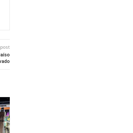
 post
raíso
ivado