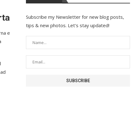
rta
Subscribe my Newsletter for new blog posts,
tips & new photos. Let's stay updated!
rna e
a
l
dad