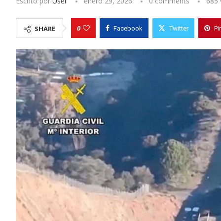
Escrito por
User
enero 29, 2026
0 comments
685
0
SHARE
Facebook
Twitter
Pi