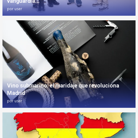
vanguardia...
por
user
Vino submarino: el maridaje que revoluciona
Madrid
por
user