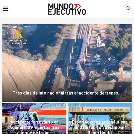
Una agenda compartida: CDMX y Buenos Aires apuestan por el...
Sistema ferroviario español
Julio Iglesias y Marbella: las
en crisis tras una semana
grietas de su paraíso privado
negra