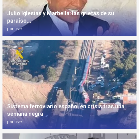
Julio Iglesias y Marbella: las grietas de su
paraíso...
por
user
Sistema ferroviario español en crisis tras una
semana negra
por
user