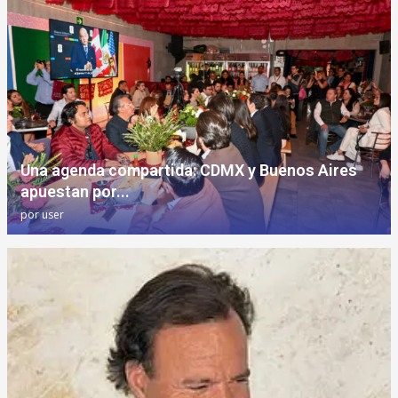
Una agenda compartida: CDMX y Buenos Aires
apuestan por...
por
user