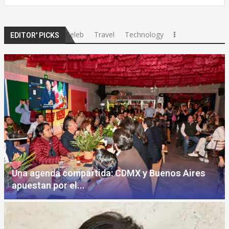
Celeb
Travel
Technology
EDITOR' PICKS
Una agenda compartida: CDMX y Buenos Aires
apuestan por el...