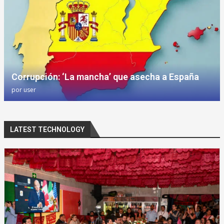
Corrupción: ‘La mancha’ que asecha a España
por
user
LATEST TECHNOLOGY