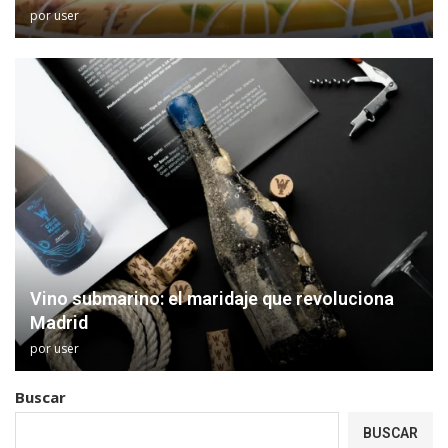
por
user
Vino submarino: el maridaje que revoluciona
Madrid
por
user
Buscar
BUSCAR